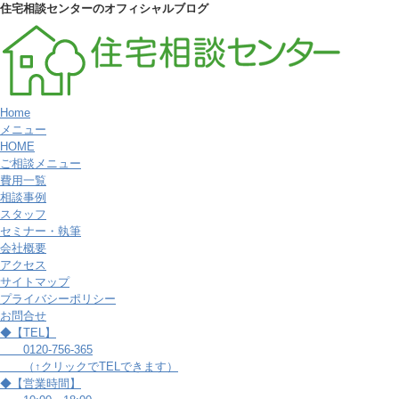
住宅相談センターのオフィシャルブログ
Home
メニュー
HOME
ご相談メニュー
費用一覧
相談事例
スタッフ
セミナー・執筆
会社概要
アクセス
サイトマップ
プライバシーポリシー
お問合せ
◆【TEL】
0120-756-365
（↑クリックでTELできます）
◆【営業時間】