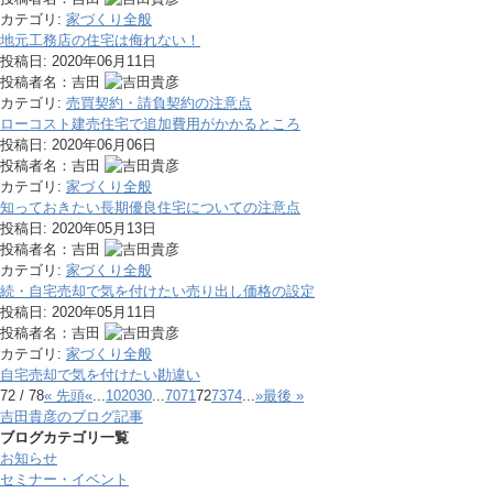
カテゴリ:
家づくり全般
地元工務店の住宅は侮れない！
投稿日:
2020年06月11日
投稿者名：吉田
カテゴリ:
売買契約・請負契約の注意点
ローコスト建売住宅で追加費用がかかるところ
投稿日:
2020年06月06日
投稿者名：吉田
カテゴリ:
家づくり全般
知っておきたい長期優良住宅についての注意点
投稿日:
2020年05月13日
投稿者名：吉田
カテゴリ:
家づくり全般
続・自宅売却で気を付けたい売り出し価格の設定
投稿日:
2020年05月11日
投稿者名：吉田
カテゴリ:
家づくり全般
自宅売却で気を付けたい勘違い
72 / 78
« 先頭
«
...
10
20
30
...
70
71
72
73
74
...
»
最後 »
吉田貴彦のブログ記事
ブログカテゴリ一覧
お知らせ
セミナー・イベント