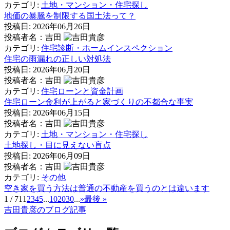
カテゴリ:
土地・マンション・住宅探し
地価の暴騰を制限する国土法って？
投稿日:
2026年06月26日
投稿者名：吉田
カテゴリ:
住宅診断・ホームインスペクション
住宅の雨漏れの正しい対処法
投稿日:
2026年06月20日
投稿者名：吉田
カテゴリ:
住宅ローンと資金計画
住宅ローン金利が上がると家づくりの不都合な事実
投稿日:
2026年06月15日
投稿者名：吉田
カテゴリ:
土地・マンション・住宅探し
土地探し・目に見えない盲点
投稿日:
2026年06月09日
投稿者名：吉田
カテゴリ:
その他
空き家を買う方法は普通の不動産を買うのとは違います
1 / 71
1
2
3
4
5
...
10
20
30
...
»
最後 »
吉田貴彦のブログ記事