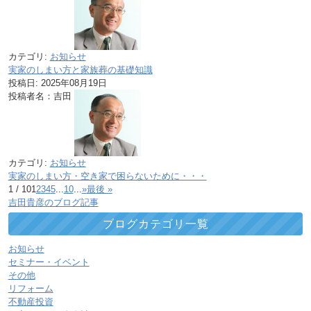
カテゴリ:
お知らせ
実家のしまい方と家族葬の基礎知識
投稿日:
2025年08月19日
投稿者名：吉田
カテゴリ:
お知らせ
実家のしまい方・空き家で困らないために・・・
1 / 10
1
2
3
4
5
...
10
...
»
最後 »
吉田貴彦のブログ記事
ブログカテゴリ一覧
お知らせ
セミナー・イベント
その他
リフォーム
不動産投資