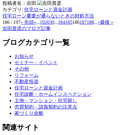
投稿者名：吉田
カテゴリ:
住宅ローンと資金計画
住宅ローン審査が通らないときの対処方法
186 / 197
« 先頭
«
...
10
20
30
...
184
185
186
187
188
...
»
最後 »
吉田貴彦のブログ記事
ブログカテゴリ一覧
お知らせ
セミナー・イベント
その他
リフォーム
不動産投資
住宅ローンと資金計画
住宅診断・ホームインスペクション
土地・マンション・住宅探し
売買契約・請負契約の注意点
家づくり全般
関連サイト