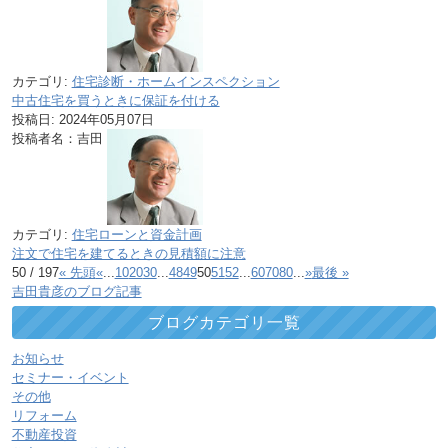
カテゴリ:
住宅診断・ホームインスペクション
中古住宅を買うときに保証を付ける
投稿日:
2024年05月07日
投稿者名：吉田
カテゴリ:
住宅ローンと資金計画
注文で住宅を建てるときの見積額に注意
50 / 197
« 先頭
«
...
10
20
30
...
48
49
50
51
52
...
60
70
80
...
»
最後 »
吉田貴彦のブログ記事
ブログカテゴリ一覧
お知らせ
セミナー・イベント
その他
リフォーム
不動産投資