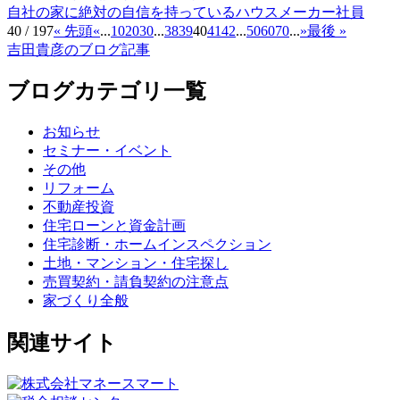
自社の家に絶対の自信を持っているハウスメーカー社員
40 / 197
« 先頭
«
...
10
20
30
...
38
39
40
41
42
...
50
60
70
...
»
最後 »
吉田貴彦のブログ記事
ブログカテゴリ一覧
お知らせ
セミナー・イベント
その他
リフォーム
不動産投資
住宅ローンと資金計画
住宅診断・ホームインスペクション
土地・マンション・住宅探し
売買契約・請負契約の注意点
家づくり全般
関連サイト