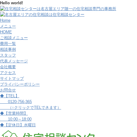
Hello world!
Home
メニュー
HOME
ご相談メニュー
費用一覧
相談事例
スタッフ
代表メッセージ
会社概要
アクセス
サイトマップ
プライバシーポリシー
お問合せ
◆【TEL】
0120-756-365
（↑クリックでTELできます）
◆【営業時間】
10:00～18:00
◆【定休日】水曜日