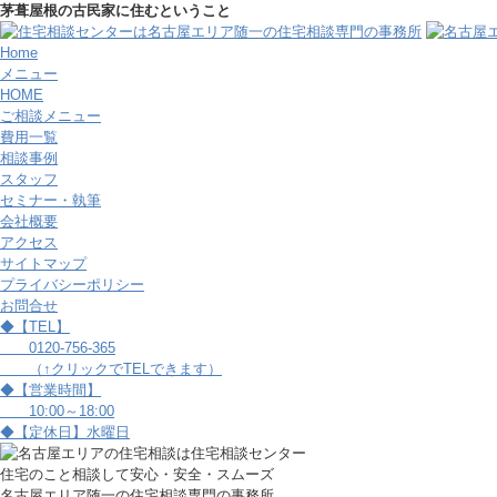
茅葺屋根の古民家に住むということ
Home
メニュー
HOME
ご相談メニュー
費用一覧
相談事例
スタッフ
セミナー・執筆
会社概要
アクセス
サイトマップ
プライバシーポリシー
お問合せ
◆【TEL】
0120-756-365
（↑クリックでTELできます）
◆【営業時間】
10:00～18:00
◆【定休日】水曜日
住宅のこと相談して安心・安全・スムーズ
名古屋エリア随一の住宅相談専門の事務所