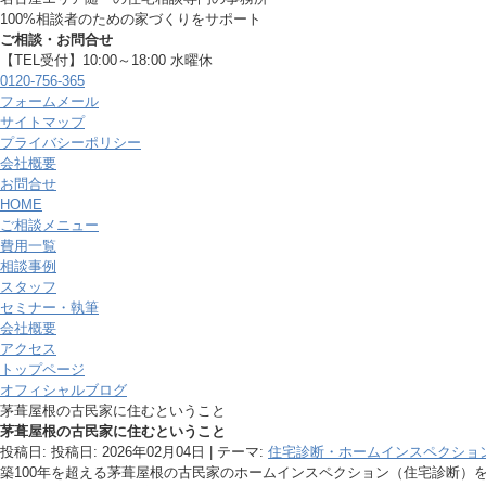
100%相談者のための家づくりをサポート
ご相談・お問合せ
【TEL受付】10:00～18:00 水曜休
0120-756-365
フォームメール
サイトマップ
プライバシーポリシー
会社概要
お問合せ
HOME
ご相談メニュー
費用一覧
相談事例
スタッフ
セミナー・執筆
会社概要
アクセス
トップページ
オフィシャルブログ
茅葺屋根の古民家に住むということ
茅葺屋根の古民家に住むということ
投稿日: 投稿日:
2026年02月04日
| テーマ:
住宅診断・ホームインスペクショ
築100年を超える茅葺屋根の古民家のホームインスペクション（住宅診断）