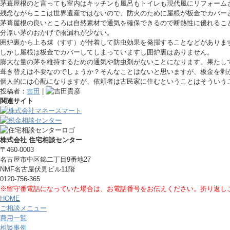
茅葺屋根のと言っても室内はキッチンも風呂もトイレも現代風にリフォーム
残念ながらここは世界遺産ではないので、防火のために屋根が板金でカバー
茅葺屋根の良いところは自然素材で通気を確保できるので断熱性に優れるこ
分厚い茅のおかげで雨漏れが少ない。
囲炉裏から上る煤（すす）が付着して防虫効果を発揮することなどがありま
しかし屋根は板金でカバーしてしまっていますし囲炉裏はありません。
膨大な量の茅を維持するための通気や防虫剤がないことになります。果たし
葺き替えは不要なのでしょうか？そんなことはないと思いますが、板金を剥
個人的には心配になりますが、依頼者は古民家に住むということはそういう
投稿者：
吉田
|
関連サイト
株式会社 住宅相談センター
〒460-0003
名古屋市中区錦二丁目9番地27
NMF名古屋伏見ビル11階
0120-756-365
※留守番電話になっていた場合は、お電話番号をお伝えください。折り返し
HOME
ご相談メニュー
費用一覧
相談事例