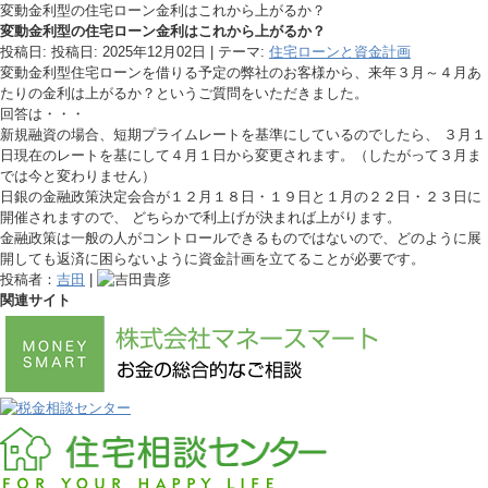
変動金利型の住宅ローン金利はこれから上がるか？
変動金利型の住宅ローン金利はこれから上がるか？
投稿日: 投稿日:
2025年12月02日
| テーマ:
住宅ローンと資金計画
変動金利型住宅ローンを借りる予定の弊社のお客様から、来年３月～４月あ
たりの金利は上がるか？というご質問をいただきました。
回答は・・・
新規融資の場合、短期プライムレートを基準にしているのでしたら、 ３月１
日現在のレートを基にして４月１日から変更されます。（したがって３月ま
では今と変わりません）
日銀の金融政策決定会合が１２月１８日・１９日と１月の２２日・２３日に
開催されますので、 どちらかで利上げが決まれば上がります。
金融政策は一般の人がコントロールできるものではないので、どのように展
開しても返済に困らないように資金計画を立てることが必要です。
投稿者：
吉田
|
関連サイト