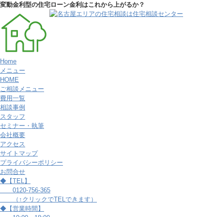
変動金利型の住宅ローン金利はこれから上がるか？
Home
メニュー
HOME
ご相談メニュー
費用一覧
相談事例
スタッフ
セミナー・執筆
会社概要
アクセス
サイトマップ
プライバシーポリシー
お問合せ
◆【TEL】
0120-756-365
（↑クリックでTELできます）
◆【営業時間】