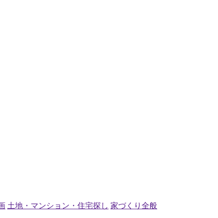
？
画
土地・マンション・住宅探し
家づくり全般