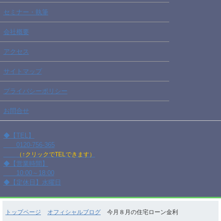
セミナー・執筆
会社概要
アクセス
サイトマップ
プライバシーポリシー
お問合せ
◆【TEL】
0120-756-365
（↑クリックでTELできます）
◆【営業時間】
10:00～18:00
◆【定休日】水曜日
トップページ
オフィシャルブログ
今月８月の住宅ローン金利