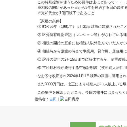
この特別控除を使うための要件は山ほどあって・・・
※相続の開始があった日から3年を経過する日の属する
※売却代金が1億円以下であること
【家屋の条件】
① 昭和56年（1981年） 5月31日以前に建築されたこ
② 区分所有建物登記（マンション等）がされている
③ 相続の開始の直前に被相続人以外住んでいた人が
④ 相続時から譲渡の時まで事業用、貸付用、居住用
⑤ 譲渡の翌年の2月15日までに解体するか、耐震改
⑥ 市区町村長が発行する空家証明書（被相続人居住
なお⑤は改正され2024年1月1日以降の譲渡に適用さ
また3000万円は、改正により相続人が３人以上いる場
この要件を確認したところ、今回の物件にはまったく
投稿者：
吉田
|