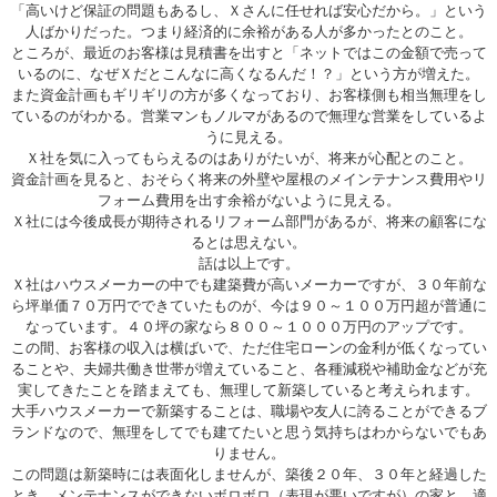
「高いけど保証の問題もあるし、Ｘさんに任せれば安心だから。」という
人ばかりだった。つまり経済的に余裕がある人が多かったとのこと。
ところが、最近のお客様は見積書を出すと「ネットではこの金額で売って
いるのに、なぜＸだとこんなに高くなるんだ！？」という方が増えた。
また資金計画もギリギリの方が多くなっており、お客様側も相当無理をし
ているのがわかる。営業マンもノルマがあるので無理な営業をしているよ
うに見える。
Ｘ社を気に入ってもらえるのはありがたいが、将来が心配とのこと。
資金計画を見ると、おそらく将来の外壁や屋根のメインテナンス費用やリ
フォーム費用を出す余裕がないように見える。
Ｘ社には今後成長が期待されるリフォーム部門があるが、将来の顧客にな
るとは思えない。
話は以上です。
Ｘ社はハウスメーカーの中でも建築費が高いメーカーですが、３０年前な
ら坪単価７０万円でできていたものが、今は９０～１００万円超が普通に
なっています。４０坪の家なら８００～１０００万円のアップです。
この間、お客様の収入は横ばいで、ただ住宅ローンの金利が低くなってい
ることや、夫婦共働き世帯が増えていること、各種減税や補助金などが充
実してきたことを踏まえても、無理して新築していると考えられます。
大手ハウスメーカーで新築することは、職場や友人に誇ることができるブ
ランドなので、無理をしてでも建てたいと思う気持ちはわからないでもあ
りません。
この問題は新築時には表面化しませんが、築後２０年、３０年と経過した
とき、メンテナンスができないボロボロ（表現が悪いですが）の家と、適