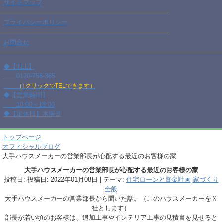
サイトマップ
プライバシーポリシー
お問合せ
◆【TEL】
0120-756-365
（↑クリックでTELできます）
◆【営業時間】
10:00～18:00
◆【定休日】水曜日
トップページ
オフィシャルブログ
大手ハウスメーカーの営業部長が心配する最近のお客様の家
大手ハウスメーカーの営業部長が心配する最近のお客様の家
投稿日: 投稿日:
2022年01月08日
| テーマ:
住宅ローンと資金計画
家づくり
全般
大手ハウスメーカーの営業部長から聞いた話。（このハウスメーカーをＸ
社とします）
部長が若い頃のお客様は、追加工事やインテリア工事の見積書を見せると