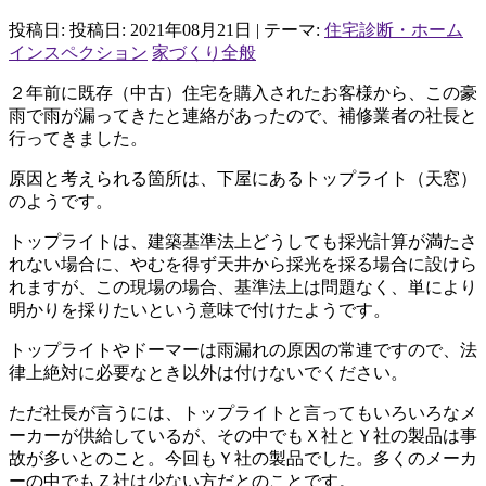
投稿日: 投稿日:
2021年08月21日
| テーマ:
住宅診断・ホーム
インスペクション
家づくり全般
２年前に既存（中古）住宅を購入されたお客様から、この豪
雨で雨が漏ってきたと連絡があったので、補修業者の社長と
行ってきました。
原因と考えられる箇所は、下屋にあるトップライト（天窓）
のようです。
トップライトは、建築基準法上どうしても採光計算が満たさ
れない場合に、やむを得ず天井から採光を採る場合に設けら
れますが、この現場の場合、基準法上は問題なく、単により
明かりを採りたいという意味で付けたようです。
トップライトやドーマーは雨漏れの原因の常連ですので、法
律上絶対に必要なとき以外は付けないでください。
ただ社長が言うには、トップライトと言ってもいろいろなメ
ーカーが供給しているが、その中でもＸ社とＹ社の製品は事
故が多いとのこと。今回もＹ社の製品でした。多くのメーカ
ーの中でもＺ社は少ない方だとのことです。