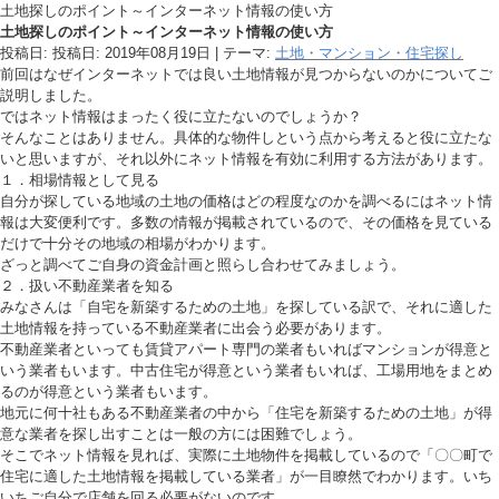
土地探しのポイント～インターネット情報の使い方
土地探しのポイント～インターネット情報の使い方
投稿日: 投稿日:
2019年08月19日
| テーマ:
土地・マンション・住宅探し
前回はなぜインターネットでは良い土地情報が見つからないのかについてご
説明しました。
ではネット情報はまったく役に立たないのでしょうか？
そんなことはありません。具体的な物件しという点から考えると役に立たな
いと思いますが、それ以外にネット情報を有効に利用する方法があります。
１．相場情報として見る
自分が探している地域の土地の価格はどの程度なのかを調べるにはネット情
報は大変便利です。多数の情報が掲載されているので、その価格を見ている
だけで十分その地域の相場がわかります。
ざっと調べてご自身の資金計画と照らし合わせてみましょう。
２．扱い不動産業者を知る
みなさんは「自宅を新築するための土地」を探している訳で、それに適した
土地情報を持っている不動産業者に出会う必要があります。
不動産業者といっても賃貸アパート専門の業者もいればマンションが得意と
いう業者もいます。中古住宅が得意という業者もいれば、工場用地をまとめ
るのが得意という業者もいます。
地元に何十社もある不動産業者の中から「住宅を新築するための土地」が得
意な業者を探し出すことは一般の方には困難でしょう。
そこでネット情報を見れば、実際に土地物件を掲載しているので「〇〇町で
住宅に適した土地情報を掲載している業者」が一目瞭然でわかります。いち
いちご自分で店舗を回る必要がないのです。